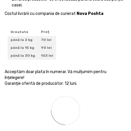
casei.
Costul livrării cu compania de curierat
Nova Poshta
Greutate
Preț
până la 2 kg
70 lei
până la 15 kg
90 lei
până la 30 kg
103 lei
Acceptăm doar plata în numerar. Vă mulțumim pentru
înțelegere!
Garanție oferită de producător: 12 luni.