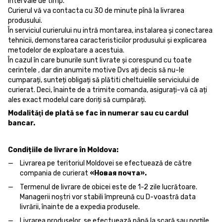
intervale de timp.
Curierul vă va contacta cu 30 de minute pînă la livrarea
produsului.
În serviciul curierului nu intră montarea, instalarea și conectarea
tehnicii, demonstarea caracteristicilor produsului și explicarea
metodelor de exploatare a acestuia.
În cazul în care bunurile sunt livrate și corespund cu toate
cerintele , dar din anumite motive Dvs ați decis să nu-le
cumparați, sunteți obligați să plătiti cheltuielile serviciului de
curierat. Deci, înainte de a trimite comanda, asigurați-vă că ați
ales exact modelul care doriți să cumpărați.
Modalităţi de plată se fac in numerar sau cu cardul
bancar.
Condițiile de livrare în Moldova:
Livrarea pe teritoriul Moldovei se efectuează de către
compania de curierat
«Новая почта».
Termenul de livrare de obicei este de 1-2 zile lucrătoare.
Managerii noștri vor stabili împreună cu D-voastră data
livrării, înainte de a expedia produsele.
Livrarea produselor se efectuează până la scară sau porțile