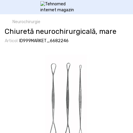
Neurochirurgie
Chiuretă neurochirurgicală, mare
Articol:
ID999MARKET_6682246