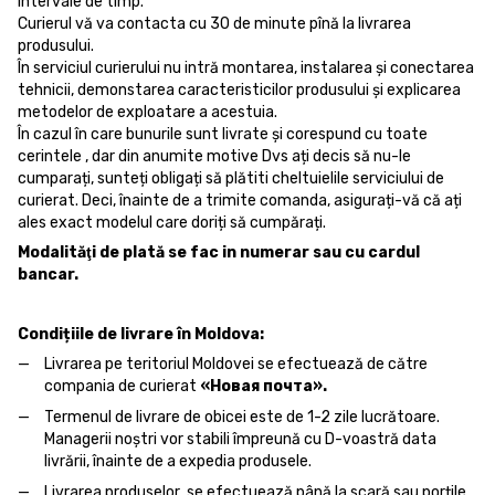
intervale de timp.
Curierul vă va contacta cu 30 de minute pînă la livrarea
produsului.
În serviciul curierului nu intră montarea, instalarea și conectarea
tehnicii, demonstarea caracteristicilor produsului și explicarea
metodelor de exploatare a acestuia.
În cazul în care bunurile sunt livrate și corespund cu toate
cerintele , dar din anumite motive Dvs ați decis să nu-le
cumparați, sunteți obligați să plătiti cheltuielile serviciului de
curierat. Deci, înainte de a trimite comanda, asigurați-vă că ați
ales exact modelul care doriți să cumpărați.
Modalităţi de plată se fac in numerar sau cu cardul
bancar.
Condițiile de livrare în Moldova:
Livrarea pe teritoriul Moldovei se efectuează de către
compania de curierat
«Новая почта».
Termenul de livrare de obicei este de 1-2 zile lucrătoare.
Managerii noștri vor stabili împreună cu D-voastră data
livrării, înainte de a expedia produsele.
Livrarea produselor se efectuează până la scară sau porțile