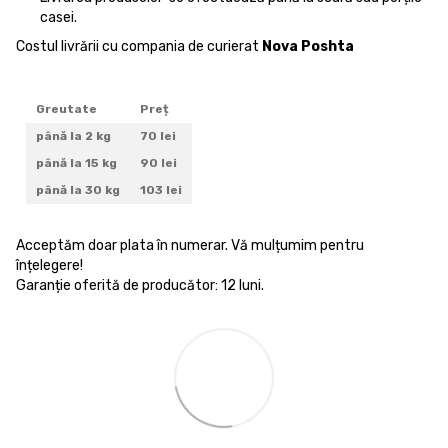
casei.
Costul livrării cu compania de curierat
Nova Poshta
Greutate
Preț
până la 2 kg
70 lei
până la 15 kg
90 lei
până la 30 kg
103 lei
Acceptăm doar plata în numerar. Vă mulțumim pentru
înțelegere!
Garanție oferită de producător: 12 luni.