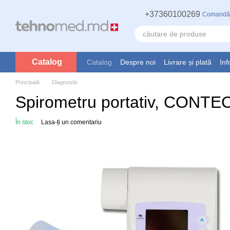
Mergi la conținutul principal
+37360100269
Comandă
Catalog
Catalog
Despre noi
Livrare și plată
Inf
Principală
Diagnostic
Spirometru portativ, CONTE
În stoc
Lasa-ți un comentariu