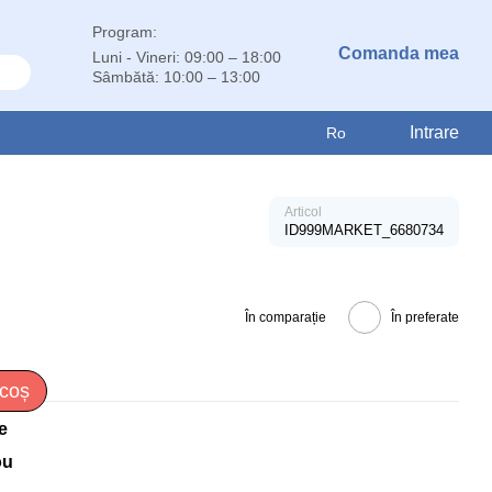
Program:
Comanda mea
Luni - Vineri: 09:00 – 18:00
Sâmbătă: 10:00 – 13:00
Intrare
Ro
Articol
ID999MARKET_6680734
În comparație
În preferate
 coș
e
ou