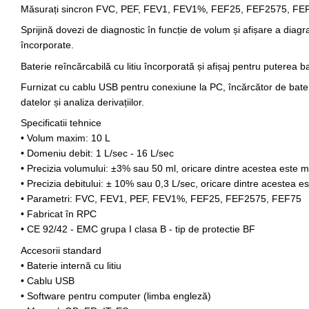
Măsurați sincron FVC, PEF, FEV1, FEV1%, FEF25, FEF2575, FE
Sprijină dovezi de diagnostic în funcție de volum și afișare a diagr
încorporate.
Baterie reîncărcabilă cu litiu încorporată și afișaj pentru puterea ba
Furnizat cu cablu USB pentru conexiune la PC, încărcător de bater
datelor și analiza derivațiilor.
Specificatii tehnice
• Volum maxim: 10 L
• Domeniu debit: 1 L/sec - 16 L/sec
• Precizia volumului: ±3% sau 50 ml, oricare dintre acestea este 
• Precizia debitului: ± 10% sau 0,3 L/sec, oricare dintre acestea 
• Parametri: FVC, FEV1, PEF, FEV1%, FEF25, FEF2575, FEF75
• Fabricat în RPC
• CE 92/42 - EMC grupa I clasa B - tip de protectie BF
Accesorii standard
• Baterie internă cu litiu
• Cablu USB
• Software pentru computer (limba engleză)