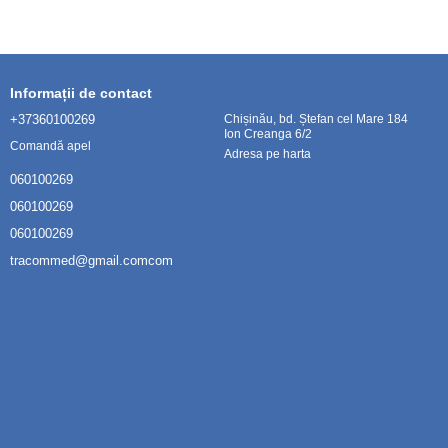
Informații de contact
+37360100269
Chișinău, bd. Ștefan cel Mare 184
Ion Creanga 6/2
Comandă apel
Adresa pe harta
060100269
060100269
060100269
tracommed@gmail.comcom