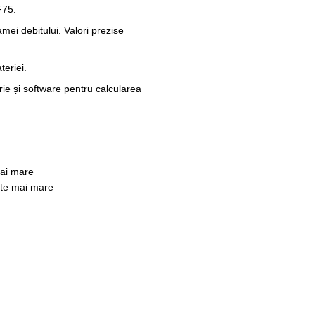
F75.
amei debitului. Valori prezise
teriei.
ie și software pentru calcularea
mai mare
este mai mare