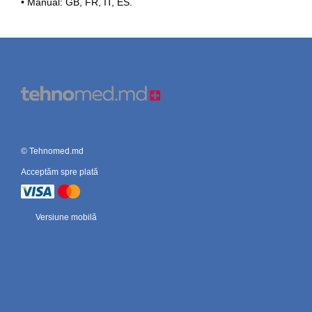
• Manual: GB, FR, IT, ES.
© Tehnomed.md
Acceptăm spre plată
Versiune mobilă