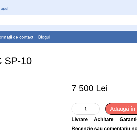
 apel
ormații de contact
Blogul
C SP-10
7 500 Lei
Adaugă în
Livrare
Achitare
Garanti
Recenzie sau comentariu n