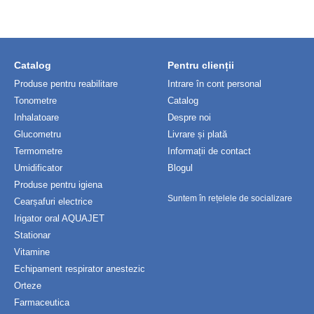
Catalog
Pentru clienții
Produse pentru reabilitare
Intrare în cont personal
Tonometre
Catalog
Inhalatoare
Despre noi
Glucometru
Livrare și plată
Termometre
Informații de contact
Umidificator
Blogul
Produse pentru igiena
Suntem în rețelele de socializare
Cearșafuri electrice
Irigator oral AQUAJET
Stationar
Vitamine
Echipament respirator anestezic
Orteze
Farmaceutica