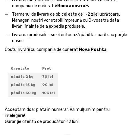
compania de curierat
«Новая почта».
Termenul de livrare de obicei este de 1-2 zile lucrătoare.
Managerii noștri vor stabili împreună cu D-voastră data
livrării, înainte de a expedia produsele.
Livrarea produselor se efectuează până la scară sau porțile
casei.
Costul livrării cu compania de curierat
Nova Poshta
Greutate
Preț
până la 2 kg
70 lei
până la 15 kg
90 lei
până la 30 kg
103 lei
Acceptăm doar plata în numerar. Vă mulțumim pentru
înțelegere!
Garanție oferită de producător: 12 luni.