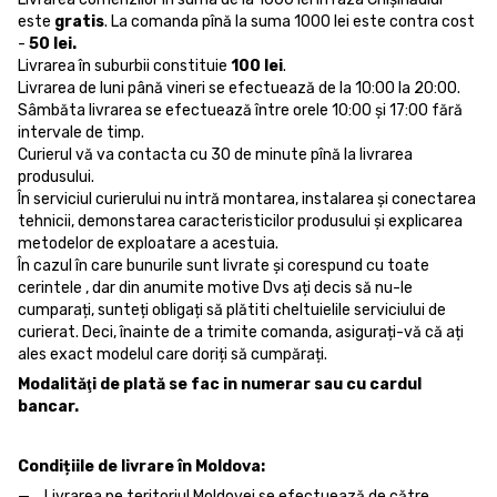
este
gratis
. La comanda pînă la suma 1000 lei este contra cost
-
50 lei.
Livrarea în suburbii constituie
100 lei
.
Livrarea de luni până vineri se efectuează de la 10:00 la 20:00.
Sâmbăta livrarea se efectuează între orele 10:00 și 17:00 fără
intervale de timp.
Curierul vă va contacta cu 30 de minute pînă la livrarea
produsului.
În serviciul curierului nu intră montarea, instalarea și conectarea
tehnicii, demonstarea caracteristicilor produsului și explicarea
metodelor de exploatare a acestuia.
În cazul în care bunurile sunt livrate și corespund cu toate
cerintele , dar din anumite motive Dvs ați decis să nu-le
cumparați, sunteți obligați să plătiti cheltuielile serviciului de
curierat. Deci, înainte de a trimite comanda, asigurați-vă că ați
ales exact modelul care doriți să cumpărați.
Modalităţi de plată se fac in numerar sau cu cardul
bancar.
Condițiile de livrare în Moldova:
Livrarea pe teritoriul Moldovei se efectuează de către